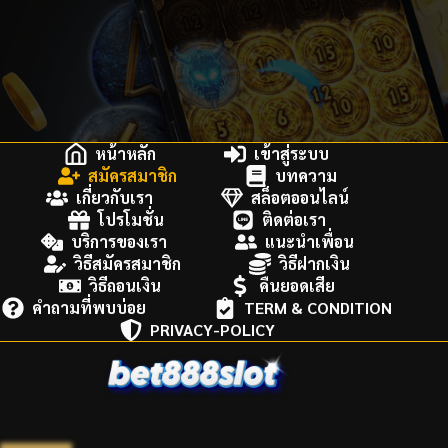
หน้าหลัก
เข้าสู่ระบบ
สมัครสมาชิก
บทความ
เกี่ยวกับเรา
สล็อตออนไลน์
โปรโมชั่น
ติดต่อเรา
บริการของเรา
แนะนำเพื่อน
วิธีสมัครสมาชิก
วิธีฝากเงิน
วิธีถอนเงิน
คืนยอดเสีย
คำถามที่พบบ่อย
TERM & CONDITION
PRIVACY-POLICY